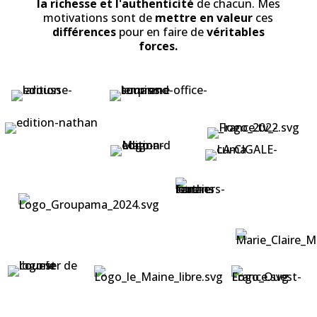
Pour des clients
contents !
Depuis 15 ans, je crée des
visuels
et
supports
de communication
pour les entreprises,
collectivités, institutionnels et associations.
Tout le monde est différent et c'est ce qui fait
la richesse et l'authenticité
de chacun. Mes
motivations sont de
mettre en valeur
ces
différences
pour en faire de
véritables
forces.