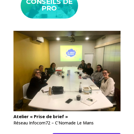
Sujets proposés :
– l’identité visuelle
– l’illustration
– la prise de brief
– le processus créatif
– le brainstorming
ou tout autre sujet autour du graphisme et de
l’illustration.
CONSEILS DE
PRO