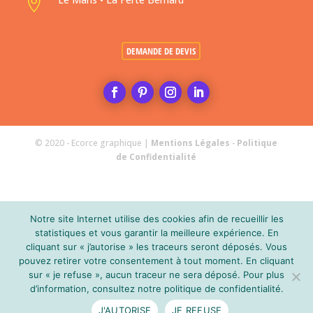
Support de communication
Illustration
Animation d'atelier
Contact

06 17 43 84 59

contact@ecorce-graphique.com
Le Mans • La Ferté Bernard

Notre site Internet utilise des cookies afin de recueillir les
DEMANDE DE DEVIS
statistiques et vous garantir la meilleure expérience. En
cliquant sur « j’autorise » les traceurs seront déposés. Vous
pouvez retirer votre consentement à tout moment. En cliquant
sur « je refuse », aucun traceur ne sera déposé. Pour plus
d’information, consultez notre politique de confidentialité.
J'AUTORISE
JE REFUSE