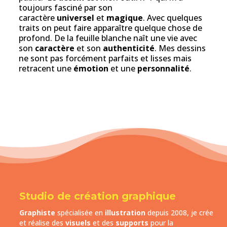
toujours fasciné par son
caractère
universel
et
magique
. Avec quelques
traits on peut faire apparaître quelque chose de
profond. De la feuille blanche naît une vie avec
son
caractère
et son
authenticité
. Mes dessins
ne sont pas forcément parfaits et lisses mais
retracent une
émotion
et une
personnalité
.
Studio de création graphique
Graphiste
spécialisée en
illustration
depuis 2008, je crée
et réalise des
visuels
et des
supports
pour la