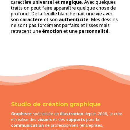
caractère
universel
et
magique
. Avec quelques
traits on peut faire apparaître quelque chose de
profond. De la feuille blanche naît une vie avec
son
caractère
et son
authenticité
. Mes dessins
ne sont pas forcément parfaits et lisses mais
retracent une
émotion
et une
personnalité
.
Studio de création graphique
Graphiste
spécialisée en
illustration
depuis 2008, je crée
et réalise des
visuels
et des
supports
pour la
communication
de professionnels (entreprises,