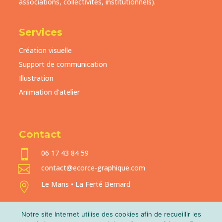
associations, collectivités, institutionnels).
Services
Création visuelle
Support de communication
Illustration
Animation d'atelier
Contact

06 17 43 84 59

contact@ecorce-graphique.com
Le Mans • La Ferté Bernard

Notre site Internet utilise des cookies afin de recueillir les
DEMANDE DE DEVIS